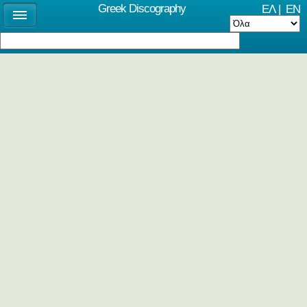
Greek Discography
ΕΛ
|
EN