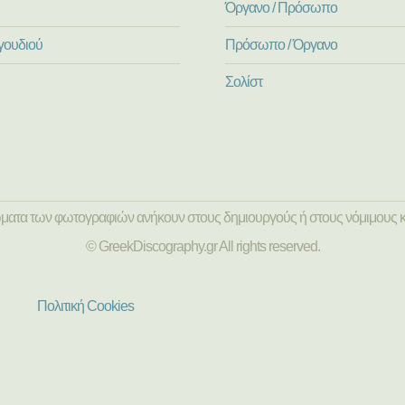
Όργανο / Πρόσωπο
γουδιού
Πρόσωπο / Όργανο
Σολίστ
ώματα των φωτογραφιών ανήκουν στους δημιουργούς ή στους νόμιμους κ
© GreekDiscography.gr All rights reserved.
Πολιτική Cookies