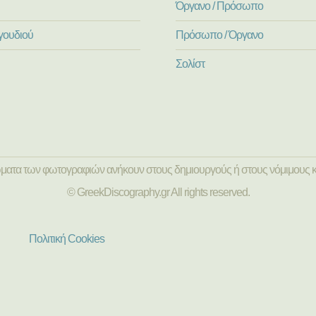
Όργανο / Πρόσωπο
γουδιού
Πρόσωπο / Όργανο
Σολίστ
ώματα των φωτογραφιών ανήκουν στους δημιουργούς ή στους νόμιμους κ
© GreekDiscography.gr All rights reserved.
Πολιτική Cookies