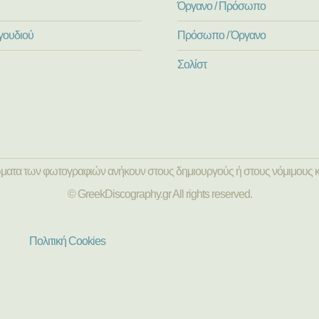
Όργανο / Πρόσωπο
γουδιού
Πρόσωπο / Όργανο
Σολίστ
ώματα των φωτογραφιών ανήκουν στους δημιουργούς ή στους νόμιμους κ
© GreekDiscography.gr All rights reserved.
Πολιτική Cookies