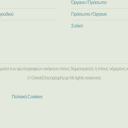
Όργανο / Πρόσωπο
γουδιού
Πρόσωπο / Όργανο
Σολίστ
ώματα των φωτογραφιών ανήκουν στους δημιουργούς ή στους νόμιμους κ
© GreekDiscography.gr All rights reserved.
Πολιτική Cookies