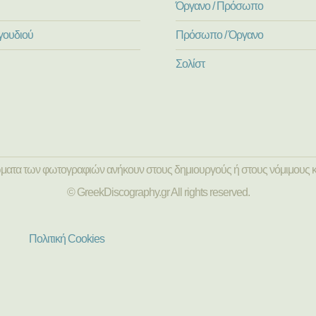
Όργανο / Πρόσωπο
γουδιού
Πρόσωπο / Όργανο
Σολίστ
ώματα των φωτογραφιών ανήκουν στους δημιουργούς ή στους νόμιμους κ
© GreekDiscography.gr All rights reserved.
Πολιτική Cookies