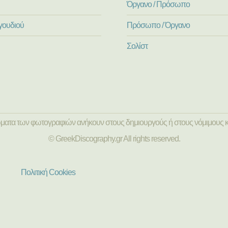
Όργανο / Πρόσωπο
γουδιού
Πρόσωπο / Όργανο
Σολίστ
ώματα των φωτογραφιών ανήκουν στους δημιουργούς ή στους νόμιμους κ
© GreekDiscography.gr All rights reserved.
Πολιτική Cookies