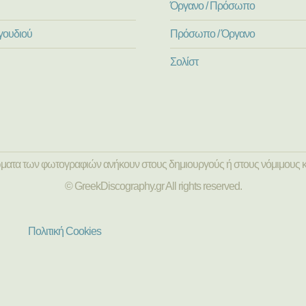
Όργανο / Πρόσωπο
γουδιού
Πρόσωπο / Όργανο
Σολίστ
ώματα των φωτογραφιών ανήκουν στους δημιουργούς ή στους νόμιμους κ
© GreekDiscography.gr All rights reserved.
Πολιτική Cookies