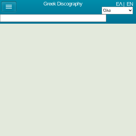
Greek Discography
ΕΛ
|
EN