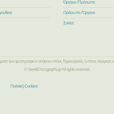
Όργανο / Πρόσωπο
γουδιού
Πρόσωπο / Όργανο
Σολίστ
ώματα των φωτογραφιών ανήκουν στους δημιουργούς ή στους νόμιμους κ
© GreekDiscography.gr All rights reserved.
Πολιτική Cookies