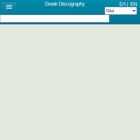
Greek Discography
ΕΛ
|
EN