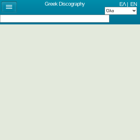
Greek Discography
ΕΛ
|
EN