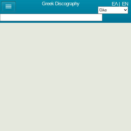
Greek Discography
ΕΛ
|
EN