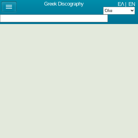
Greek Discography
ΕΛ
|
EN