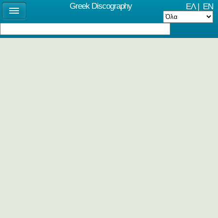
Greek Discography
ΕΛ
|
EN