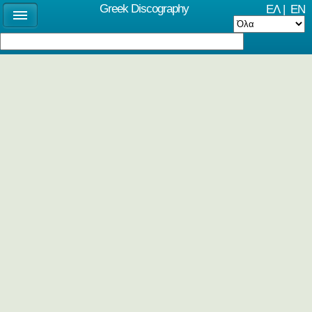
Greek Discography
ΕΛ
|
EN