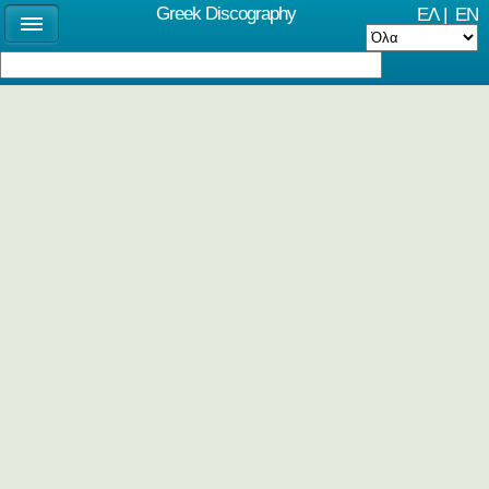
Greek Discography
ΕΛ
|
EN