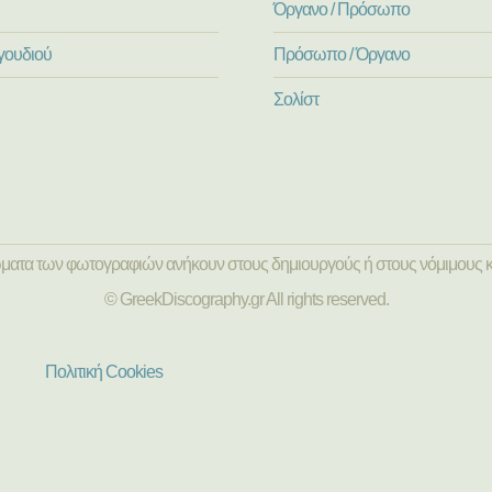
Όργανο / Πρόσωπο
γουδιού
Πρόσωπο / Όργανο
Σολίστ
ώματα των φωτογραφιών ανήκουν στους δημιουργούς ή στους νόμιμους κ
© GreekDiscography.gr All rights reserved.
Πολιτική Cookies