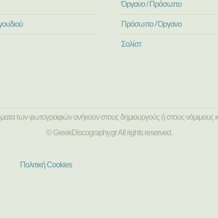
Όργανο / Πρόσωπο
γουδιού
Πρόσωπο / Όργανο
Σολίστ
ώματα των φωτογραφιών ανήκουν στους δημιουργούς ή στους νόμιμους κ
© GreekDiscography.gr All rights reserved.
Πολιτική Cookies