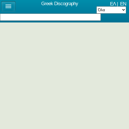
Greek Discography
ΕΛ
|
EN