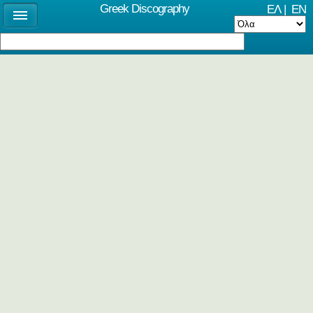
Greek Discography
ΕΛ
|
EN