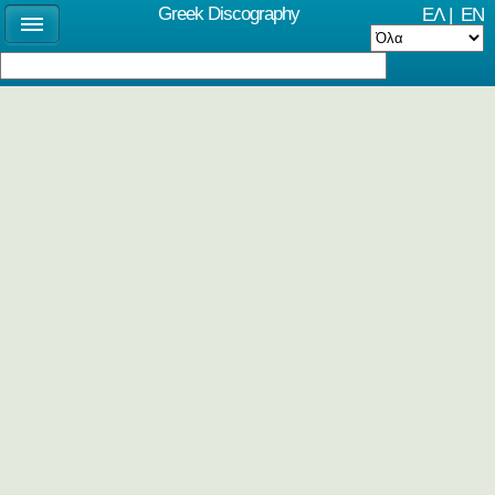
Greek Discography
ΕΛ
|
EN