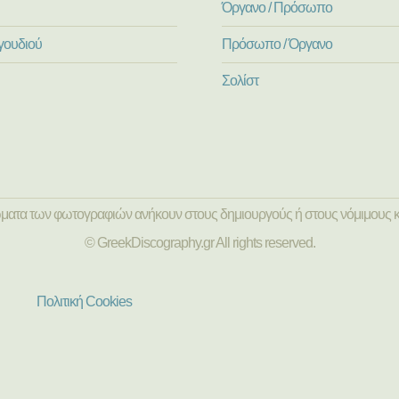
Όργανο / Πρόσωπο
γουδιού
Πρόσωπο / Όργανο
Σολίστ
ώματα των φωτογραφιών ανήκουν στους δημιουργούς ή στους νόμιμους κ
© GreekDiscography.gr All rights reserved.
Πολιτική Cookies