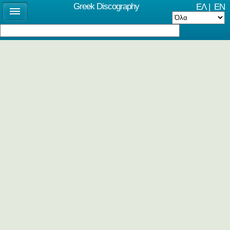
Greek Discography
ΕΛ
|
EN