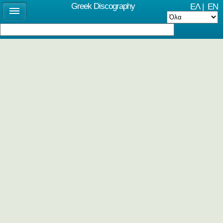
Greek Discography
ΕΛ
|
EN