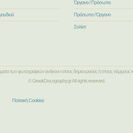
Όργανο / Πρόσωπο
γουδιού
Πρόσωπο / Όργανο
Σολίστ
ώματα των φωτογραφιών ανήκουν στους δημιουργούς ή στους νόμιμους κ
© GreekDiscography.gr All rights reserved.
Πολιτική Cookies