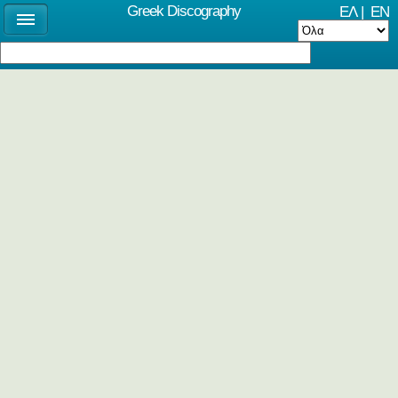
Greek Discography
ΕΛ
|
EN