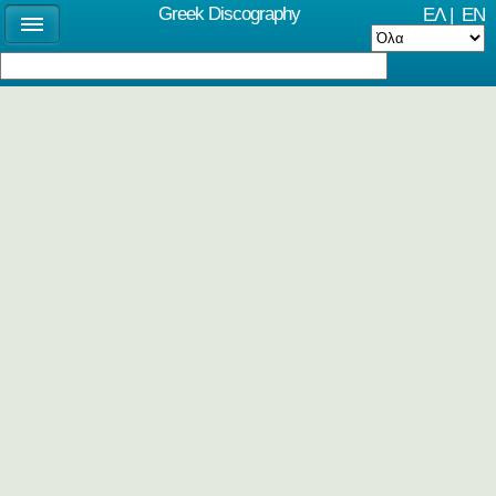
Greek Discography
ΕΛ
|
EN