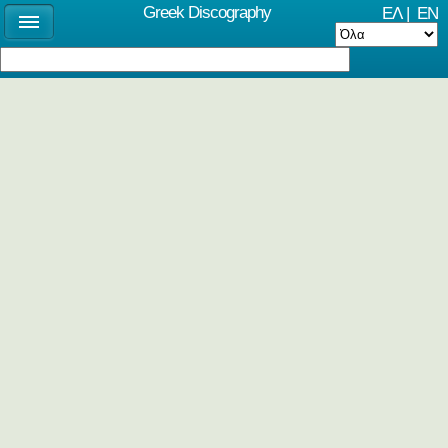
Greek Discography
ΕΛ
|
EN