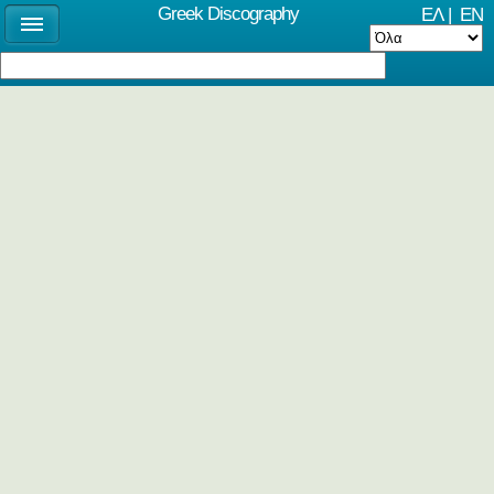
Greek Discography
ΕΛ
|
EN