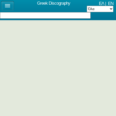
Greek Discography
ΕΛ
|
EN