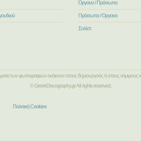
Όργανο / Πρόσωπο
γουδιού
Πρόσωπο / Όργανο
Σολίστ
ώματα των φωτογραφιών ανήκουν στους δημιουργούς ή στους νόμιμους κ
© GreekDiscography.gr All rights reserved.
Πολιτική Cookies