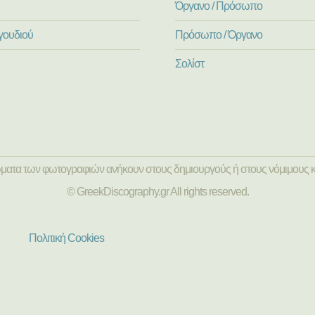
Όργανο / Πρόσωπο
γουδιού
Πρόσωπο / Όργανο
Σολίστ
ώματα των φωτογραφιών ανήκουν στους δημιουργούς ή στους νόμιμους κ
© GreekDiscography.gr All rights reserved.
Πολιτική Cookies