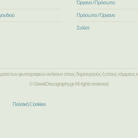
Όργανο / Πρόσωπο
γουδιού
Πρόσωπο / Όργανο
Σολίστ
ώματα των φωτογραφιών ανήκουν στους δημιουργούς ή στους νόμιμους κ
© GreekDiscography.gr All rights reserved.
Πολιτική Cookies