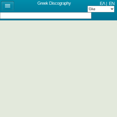
Greek Discography
ΕΛ
|
EN